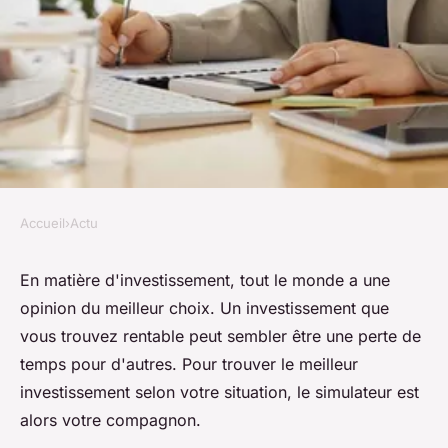
Accueil
›
Actu
ACTU
Quel est le meilleur
En matière d'investissement, tout le monde a une
opinion du meilleur choix. Un investissement que
investissement : trouvez avec
vous trouvez rentable peut sembler être une perte de
le simulateur !
temps pour d'autres. Pour trouver le meilleur
investissement selon votre situation, le simulateur est
Nathalie
•
14 février 2024
•
2 min de lecture
alors votre compagnon.