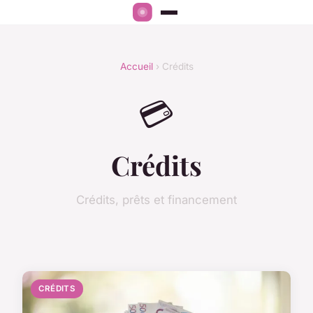
Accueil
› Crédits
💳
Crédits
Crédits, prêts et financement
CRÉDITS