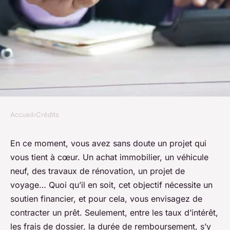
Accueil
›
Crédits
CRÉDITS
les astuces pour négocier un
En ce moment, vous avez sans doute un projet qui
vous tient à cœur. Un achat immobilier, un véhicule
taux de crédit avantageux
neuf, des travaux de rénovation, un projet de
voyage… Quoi qu’il en soit, cet objectif nécessite un
Laura
•
22 décembre 2023
•
5 min de lecture
soutien financier, et pour cela, vous envisagez de
contracter un prêt. Seulement, entre les taux d’intérêt,
les frais de dossier, la durée de remboursement, s’y