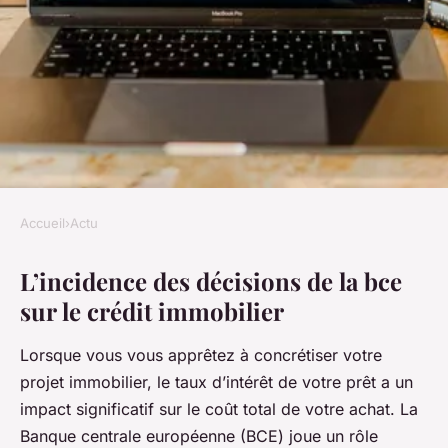
Accueil
›
Actu
ACTU
L’incidence des décisions de la bce
Comment les taux directeurs
sur le crédit immobilier
de la BCE affectent-ils les prix
des prêts immobiliers ?
Lorsque vous vous apprêtez à concrétiser votre
projet immobilier, le taux d’intérêt de votre prêt a un
Nathalie
•
22 décembre 2023
•
4 min de lecture
impact significatif sur le coût total de votre achat. La
Banque centrale européenne (BCE) joue un rôle