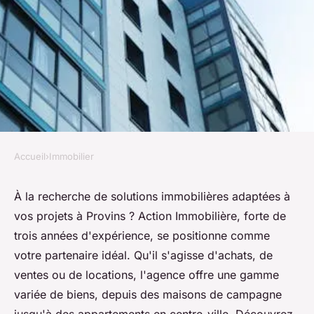
Accueil
›
Immobilier
IMMOBILIER
Solutions immobilières sur
À la recherche de solutions immobilières adaptées à
vos projets à Provins ? Action Immobilière, forte de
mesure à provin pour vos
trois années d'expérience, se positionne comme
projets
votre partenaire idéal. Qu'il s'agisse d'achats, de
ventes ou de locations, l'agence offre une gamme
Laurent
•
1 mars 2025
•
6 min de lecture
variée de biens, depuis des maisons de campagne