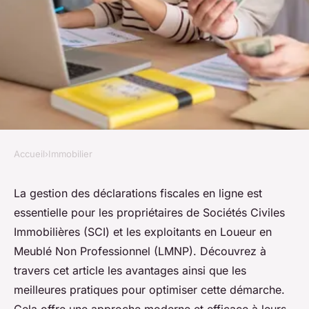
Accueil
›
Immobilier
IMMOBILIER
Déclarations en ligne pour SCI
La gestion des déclarations fiscales en ligne est
essentielle pour les propriétaires de Sociétés Civiles
et LMNP : Conseils utiles
Immobilières (SCI) et les exploitants en Loueur en
Meublé Non Professionnel (LMNP). Découvrez à
Laurent
•
15 février 2024
•
2 min de lecture
travers cet article les avantages ainsi que les
meilleures pratiques pour optimiser cette démarche.