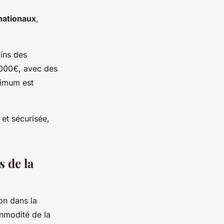
rnationaux
,
oins des
0,000€, avec des
ximum est
 et sécurisée,
s de la
on dans la
ommodité de la