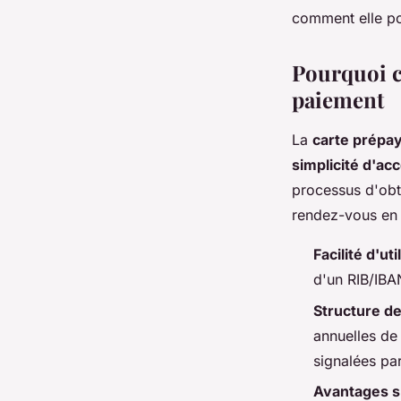
comment elle pou
Charles
•
1 mars 2024
•
3 min de lecture
Pourquoi c
paiement
La
carte prépay
simplicité d'ac
processus d'obt
rendez-vous en
Facilité d'uti
d'un RIB/IBA
Structure des
annuelles de
signalées par
Avantages s