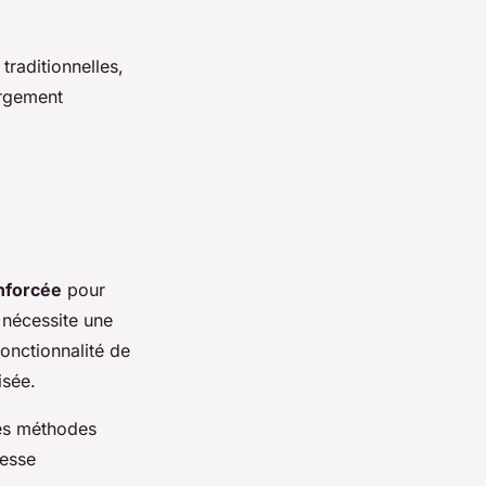
raditionnelles,
argement
nforcée
pour
 nécessite une
fonctionnalité de
isée.
des méthodes
lesse