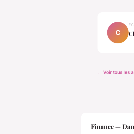
EC
C
C
← Voir tous les a
Finance — Dan