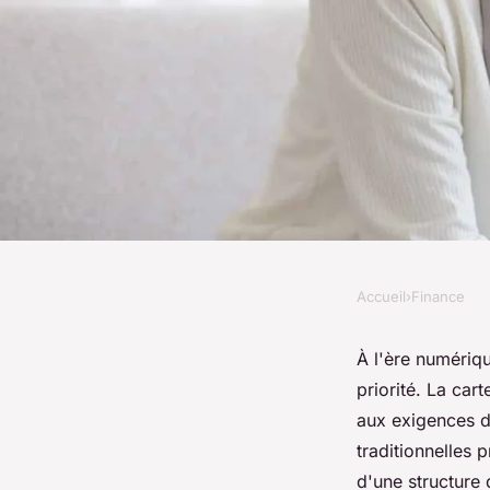
Accueil
›
Finance
FINANCE
Carte Veritas : meil
À l'ère numériq
priorité. La ca
vos besoins de paie
aux exigences de
traditionnelles 
transfert
d'une structure