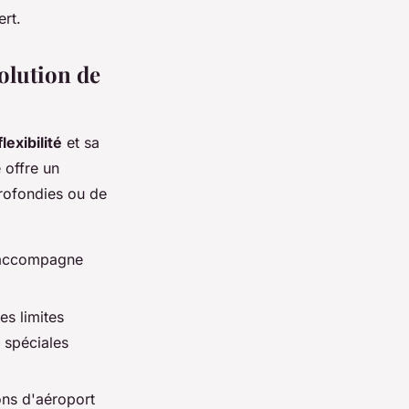
ert.
olution de
flexibilité
et sa
 offre un
profondies ou de
s'accompagne
es limites
 spéciales
ons d'aéroport