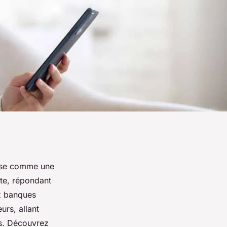
pose comme une
nte, répondant
ux banques
urs, allant
as. Découvrez