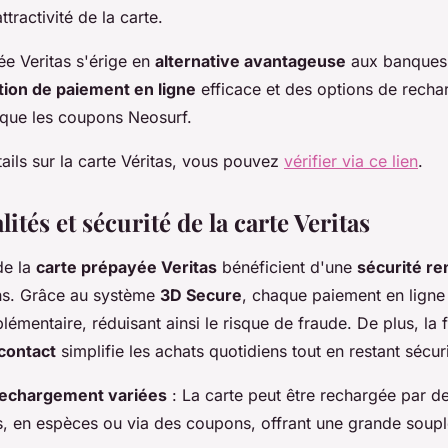
ttractivité de la carte.
ée Veritas s'érige en
alternative avantageuse
aux banques t
tion de paiement en ligne
efficace et des options de rech
s que les coupons Neosurf.
ails sur la carte Véritas, vous pouvez
vérifier via ce lien
.
ités et sécurité de la carte Veritas
 de la
carte prépayée Veritas
bénéficient d'une
sécurité re
ons. Grâce au système
3D Secure
, chaque paiement en ligne
plémentaire, réduisant ainsi le risque de fraude. De plus, la 
contact
simplifie les achats quotidiens tout en restant sécur
rechargement variées
: La carte peut être rechargée par 
s, en espèces ou via des coupons, offrant une grande soup