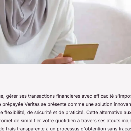
leure solution pour
ue, gérer ses transactions financières avec efficacité s'im
rte prépayée Veritas se présente comme une solution innova
ment et de
 flexibilité, de sécurité et de praticité. Cette alternative a
promet de simplifier votre quotidien à travers ses atouts maje
 de frais transparente à un processus d'obtention sans trac