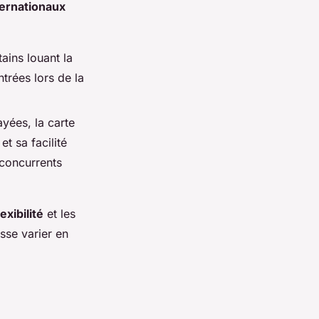
ernationaux
tains louant la
ntrées lors de la
ayées, la carte
t sa facilité
s concurrents
lexibilité
et les
isse varier en