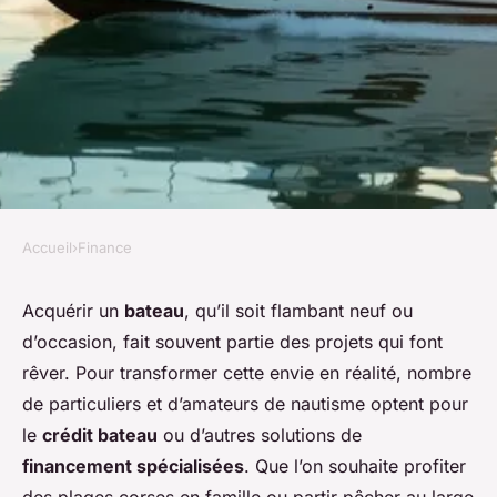
Accueil
›
Finance
FINANCE
Crédit bateau : comment
Acquérir un
bateau
, qu’il soit flambant neuf ou
d’occasion, fait souvent partie des projets qui font
financer l'achat d'un bateau de
rêver. Pour transformer cette envie en réalité, nombre
rêve ?
de particuliers et d’amateurs de nautisme optent pour
le
crédit bateau
ou d’autres solutions de
Charles
•
24 janvier 2026
•
5 min de lecture
financement spécialisées
. Que l’on souhaite profiter